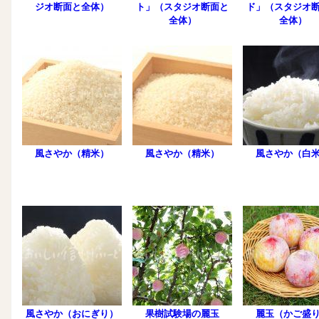
ジオ断面と全体）
ト」（スタジオ断面と
ド」（スタジオ
全体）
全体）
風さやか（精米）
風さやか（精米）
風さやか（白
風さやか（おにぎり）
果樹試験場の麗玉
麗玉（かご盛