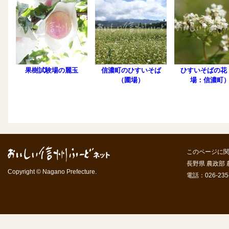
果樹試験場の麗玉
信濃町のひすいそば
ひすいそばの花
（圃場）
場：信濃町
このページに
長野県 農政部
Copyright © Nagano Prefecture.
電話：026-235-7