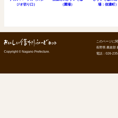
ジオ切り口）
（圃場）
場：信濃町
このページに
長野県 農政部
Copyright © Nagano Prefecture.
電話：026-235-7