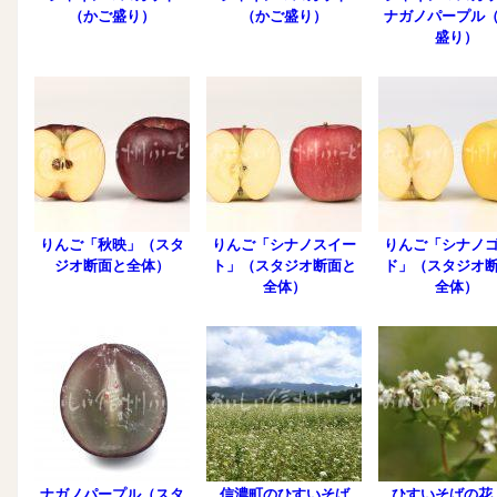
（かご盛り）
（かご盛り）
ナガノパープル
盛り）
りんご「秋映」（スタ
りんご「シナノスイー
りんご「シナノ
ジオ断面と全体）
ト」（スタジオ断面と
ド」（スタジオ
全体）
全体）
ナガノパープル（スタ
信濃町のひすいそば
ひすいそばの花