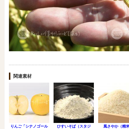
関連素材
りんご「シナノゴール
ひすいそば（スタジ
風さやか（精