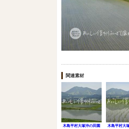
関連素材
木島平村大塚沖の田園
木島平村大