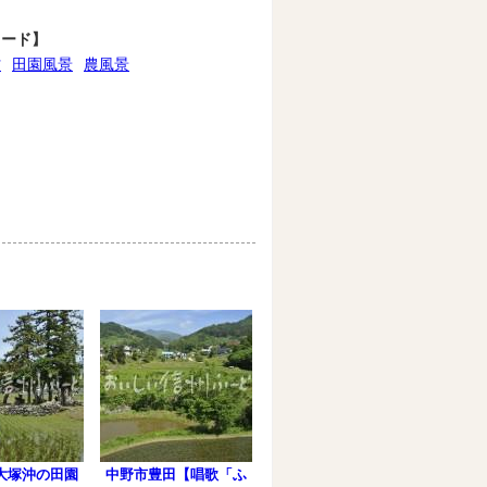
ワード】
村
田園風景
農風景
大塚沖の田園
中野市豊田【唱歌「ふ