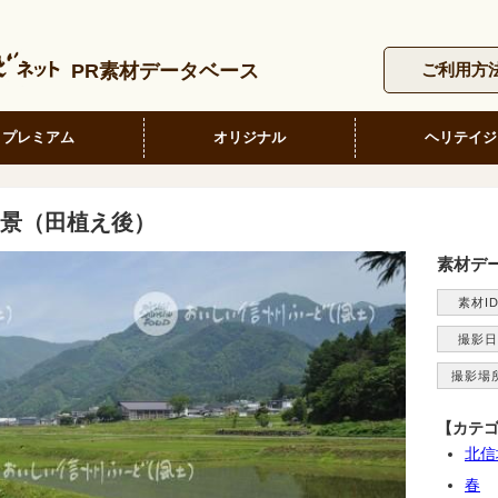
PR素材データベース
ご利用方
プレミアム
オリジナル
ヘリテイジ
景（田植え後）
素材デ
素材I
撮影日
撮影場
【カテ
北信
春