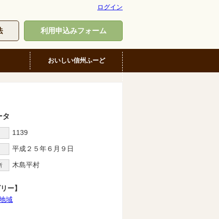
ログイン
法
利用申込みフォーム
おいしい信州ふーど
ータ
1139
D
平成２５年６月９日
木島平村
所
ゴリー】
地域