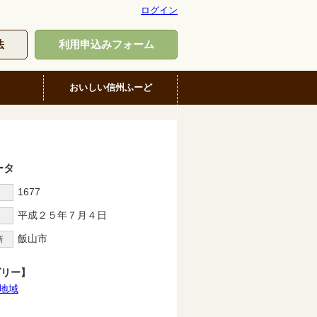
ログイン
法
利用申込みフォーム
おいしい信州ふーど
ータ
1677
D
平成２５年７月４日
飯山市
所
ゴリー】
地域