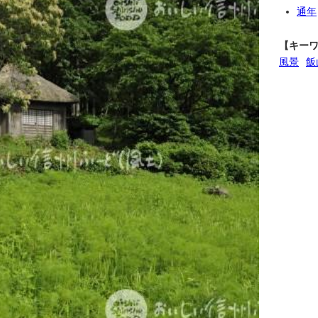
通年
【キー
風景
飯