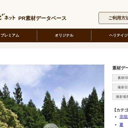
PR素材データベース
ご利用方
プレミアム
オリジナル
ヘリテイジ
素材デ
素材I
撮影日
撮影場
【カテ
北信
夏