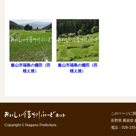
飯山市福島の棚田（田
飯山市福島の棚田（田
植え後）
植え後）
このページに
長野県 農政部
Copyright © Nagano Prefecture.
電話：026-235-7