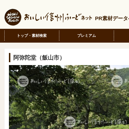
PR素材デー
トップ・素材検索
プレミアム
阿弥陀堂（飯山市）