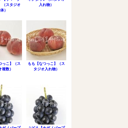
】（スタジオ
入れ物）
単体）
つっこ】（ス
もも【なつっこ】（ス
オ複数）
タジオ入れ物）
ナガノパープ
ぶどう【ナガノパープ