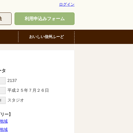
ログイン
法
利用申込みフォーム
おいしい信州ふーど
ータ
2137
D
平成２５年７月２６日
スタジオ
所
ゴリー】
地域
地域