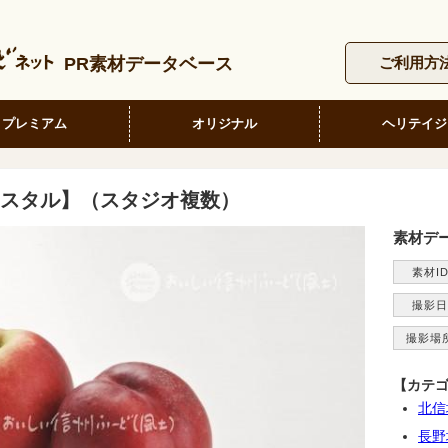
PR素材データベース
ご利用方
プレミアム
オリジナル
ヘリテイジ
スタル】（スタジオ複数）
素材デ
素材I
撮影日
撮影場
【カテ
北信
長野