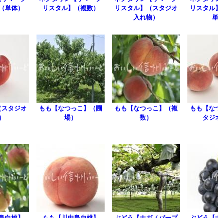
（単体）
リスタル】（複数）
リスタル】（スタジオ
リスタル
入れ物）
（スタジオ
もも【なつっこ】（圃
もも【なつっこ】（複
もも【な
）
場）
数）
タジ
島白桃】
もも【川中島白桃】
ぶどう【ナガノパープ
ぶどう【