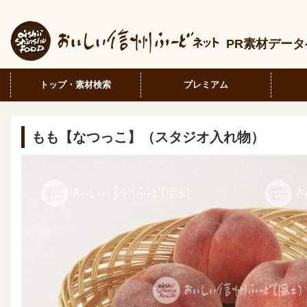
PR素材デー
トップ・素材検索
プレミアム
もも【なつっこ】（スタジオ入れ物）