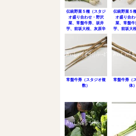
伝統野菜５種（スタジ
伝統野菜５
オ盛り合わせ・野沢
オ盛り合わ
菜、常盤牛蒡、坂井
菜、常盤牛
芋、前坂大根、灰原辛
芋、前坂大
味大根）
味大
常盤牛蒡（スタジオ複
常盤牛蒡（
数）
体