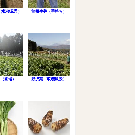
（収穫風景）
常盤牛蒡（手持ち）
菜（圃場）
野沢菜（収穫風景）