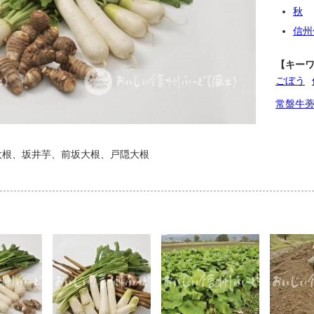
秋
信州
【キー
ごぼう
常盤牛
大根、坂井芋、前坂大根、戸隠大根