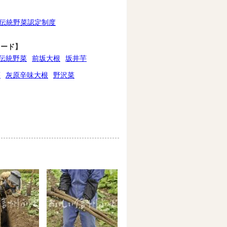
伝統野菜認定制度
ワード】
伝統野菜
前坂大根
坂井芋
蒡
灰原辛味大根
野沢菜