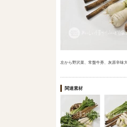
左から野沢菜、常盤牛蒡、灰原辛味
関連素材