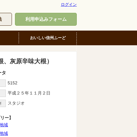
ログイン
法
利用申込みフォーム
おいしい信州ふーど
根、灰原辛味大根）
ータ
5152
D
平成２５年１１月２日
スタジオ
所
ゴリー】
地域
地域