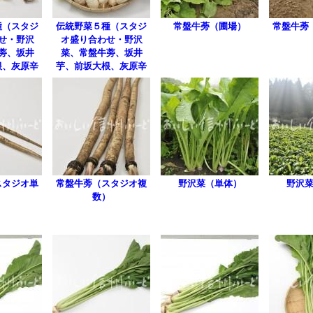
種（スタジ
伝統野菜５種（スタジ
常盤牛蒡（圃場）
常盤牛蒡
せ・野沢
オ盛り合わせ・野沢
蒡、坂井
菜、常盤牛蒡、坂井
根、灰原辛
芋、前坂大根、灰原辛
根）
味大根）
スタジオ単
常盤牛蒡（スタジオ複
野沢菜（単体）
野沢
）
数）