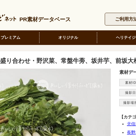
PR素材データベース
ご利用方
プレミアム
オリジナル
ヘリテイジ
盛り合わせ・野沢菜、常盤牛蒡、坂井芋、前坂大
素材デ
素材I
撮影日
撮影場
【カテ
北信
長野