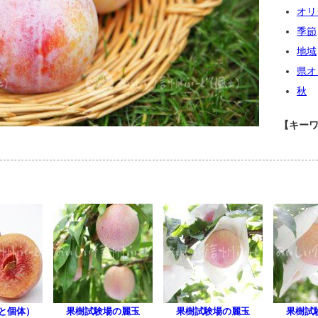
オリ
季節
地域
県オ
秋
【キー
と個体）
果樹試験場の麗玉
果樹試験場の麗玉
果樹試