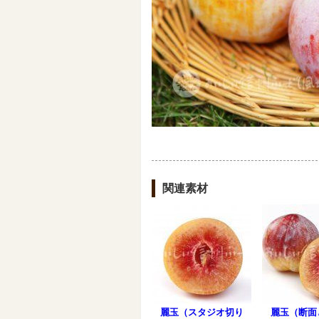
関連素材
麗玉（スタジオ切り
麗玉（断面