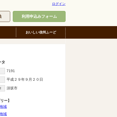
ログイン
法
利用申込みフォーム
おいしい信州ふーど
ータ
7191
D
平成２９年９月２０日
須坂市
所
ゴリー】
地域
地域