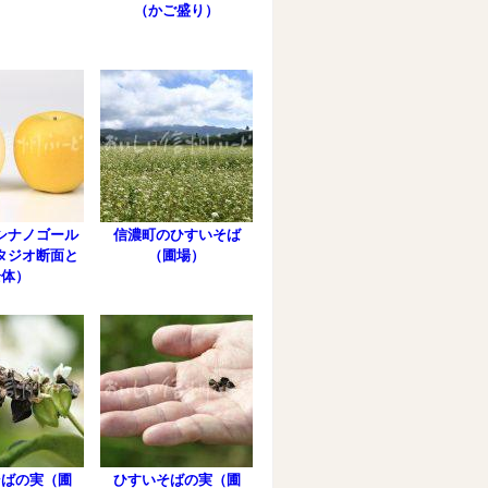
（かご盛り）
シナノゴール
信濃町のひすいそば
タジオ断面と
（圃場）
全体）
そばの実（圃
ひすいそばの実（圃