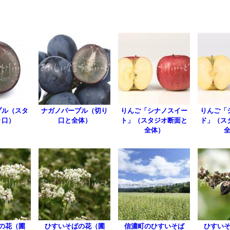
プル（スタ
ナガノパープル（切り
りんご「シナノスイー
りんご「
り口）
口と全体）
ト」（スタジオ断面と
ド」（ス
全体）
の花（圃
ひすいそばの花（圃
信濃町のひすいそば
ひすい