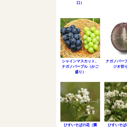
口）
シャインマスカット、
ナガノパー
ナガノパープル（かご
ジオ切
盛り）
ひすいそばの花（圃
ひすいそば