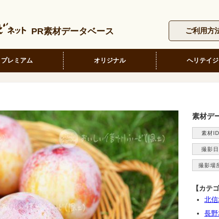
PR素材データベース
ご利用方
プレミアム
オリジナル
ヘリテイジ
素材デ
素材I
撮影日
撮影場
【カテ
北信
長野