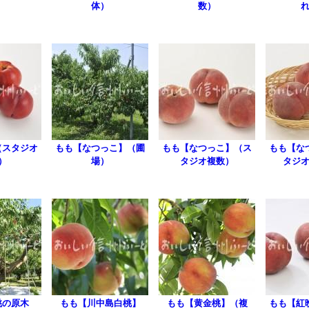
体）
数）
（スタジオ
もも【なつっこ】（圃
もも【なつっこ】（ス
もも【な
）
場）
タジオ複数）
タジ
桃の原木
もも【川中島白桃】
もも【黄金桃】（複
もも【紅