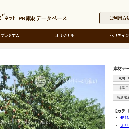
PR素材データベース
ご利用方
プレミアム
オリジナル
ヘリテイジ
素材デ
素材I
撮影日
撮影場
【カテ
長野
オリ