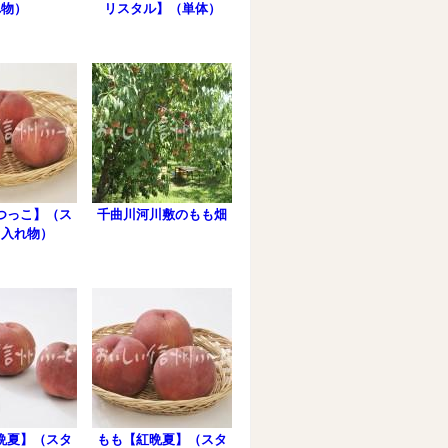
れ物）
リスタル】（単体）
つっこ】（ス
千曲川河川敷のもも畑
オ入れ物）
晩夏】（スタ
もも【紅晩夏】（スタ