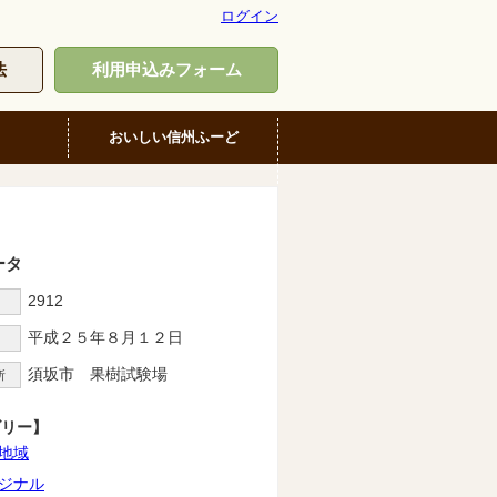
ログイン
法
利用申込みフォーム
おいしい信州ふーど
ータ
2912
D
平成２５年８月１２日
須坂市 果樹試験場
所
ゴリー】
地域
ジナル