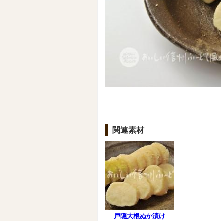
関連素材
戸隠大根ぬか漬け