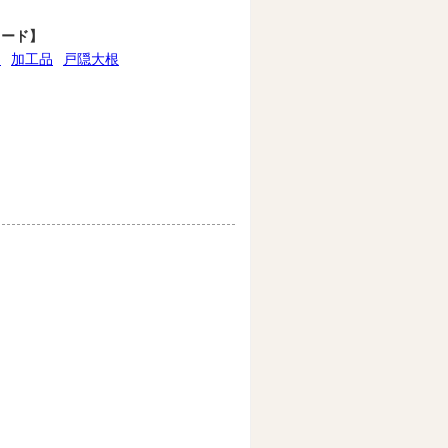
ワード】
け
加工品
戸隠大根