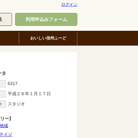
ログイン
法
利用申込みフォーム
おいしい信州ふーど
ータ
6317
D
平成２６年１月１７日
スタジオ
所
ゴリー】
地域
テイジ