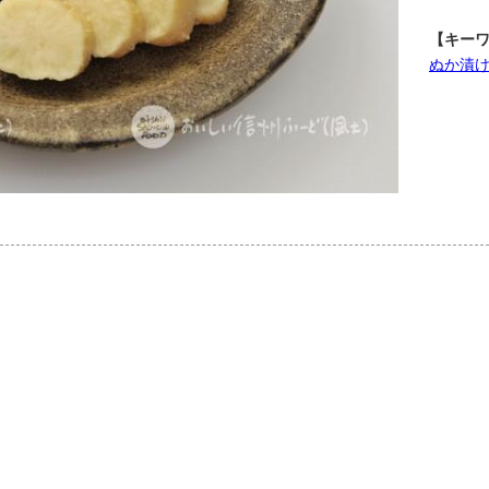
【キー
ぬか漬