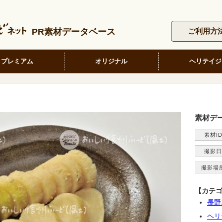
PR素材データベース
ご利用方
プレミアム
オリジナル
ヘリテイジ
素材デ
素材I
撮影日
撮影場
【カテ
長野
ヘリ