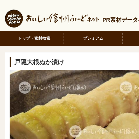
PR素材デー
トップ・素材検索
プレミアム
戸隠大根ぬか漬け