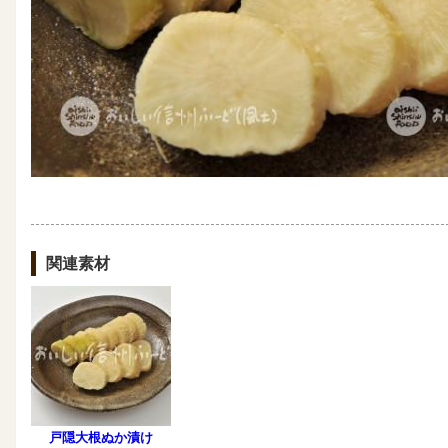
関連素材
戸隠大根ぬか漬け