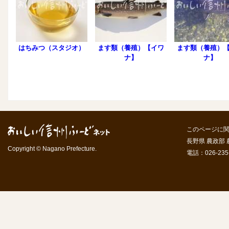
はちみつ（スタジオ）
ます類（養殖）【イワ
ます類（養殖）
ナ】
ナ】
このページに
長野県 農政部
Copyright © Nagano Prefecture.
電話：026-235-7