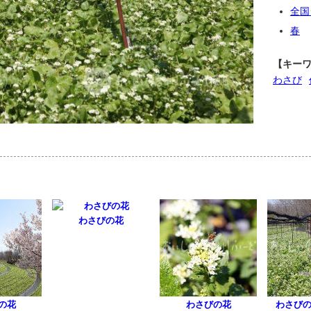
全国
春
【キー
わさび
わさびの花
の花
わさびの花
わさび