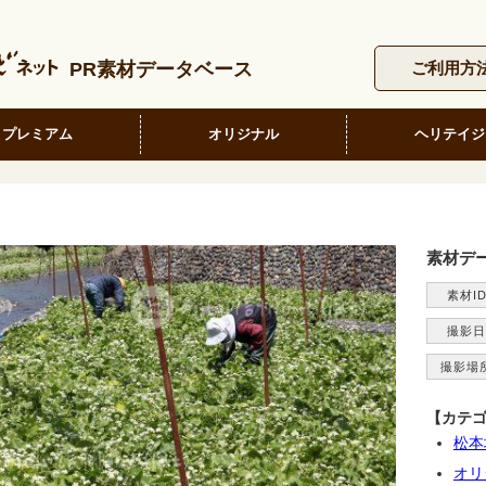
PR素材データベース
ご利用方
プレミアム
オリジナル
ヘリテイジ
素材デ
素材I
撮影日
撮影場
【カテ
松本
オリ