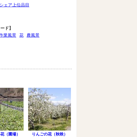
シェア上位品目
ワード】
作業風景
花
農風景
の花（圃場）
りんごの花（秋映）