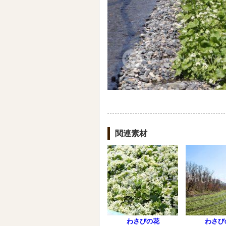
関連素材
わさびの花
わさび