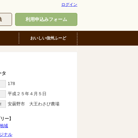
ログイン
法
利用申込みフォーム
おいしい信州ふーど
ータ
178
D
平成２５年４月５日
安曇野市 大王わさび農場
所
ゴリー】
地域
ジナル