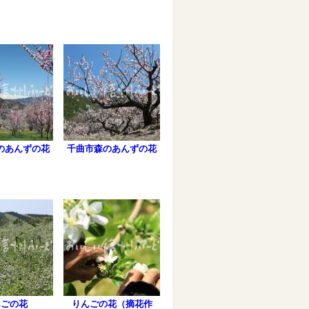
のあんずの花
千曲市森のあんずの花
んごの花
りんごの花（摘花作