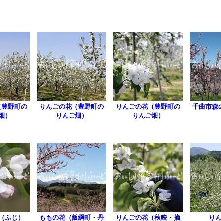
（豊野町の
りんごの花（豊野町の
りんごの花（豊野町の
千曲市森
畑）
りんご畑）
りんご畑）
（ふじ）
ももの花（飯綱町・丹
りんごの花（秋映・摘
り