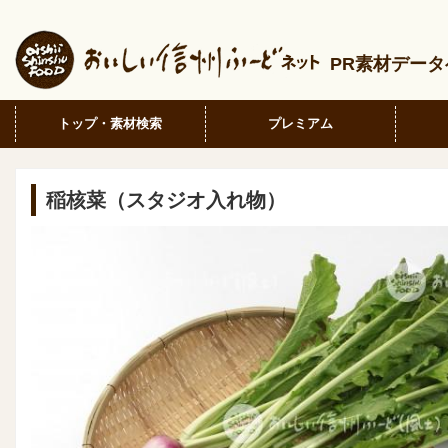
PR素材デー
トップ・素材検索
プレミアム
稲核菜（スタジオ入れ物）