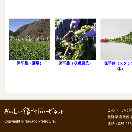
保平蕪（圃場）
保平蕪（収穫風景）
保平蕪（スタジ
体）
このページに
長野県 農政部
Copyright © Nagano Prefecture.
電話：026-235-7