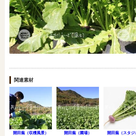
関連素材
開田蕪（収穫風景）
開田蕪（圃場）
開田蕪（スタジ