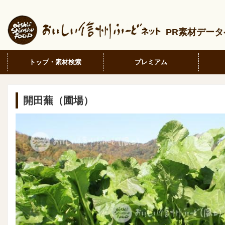
PR素材デー
トップ・素材検索
プレミアム
開田蕪（圃場）