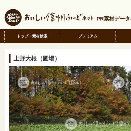
PR素材デー
トップ・素材検索
プレミアム
上野大根（圃場）