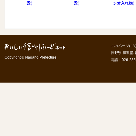
景）
景）
ジオ入れ物
このページに
長野県 農政部
Copyright © Nagano Prefecture.
電話：026-235-7