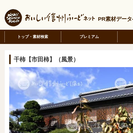
PR素材デー
トップ・素材検索
プレミアム
干柿【市田柿】（風景）