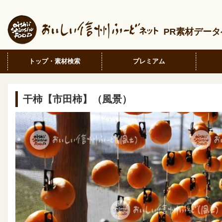
PR素材デー
トップ・素材検索
プレミアム
干柿【市田柿】（風景）