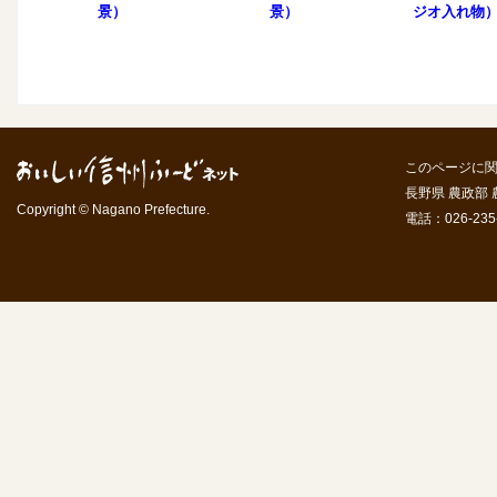
景）
景）
ジオ入れ物
このページに
長野県 農政部
Copyright © Nagano Prefecture.
電話：026-235-7