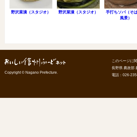
野沢菜漬（スタジオ）
野沢菜漬（スタジオ）
手打ちソバ（そ
風景）
このページに
長野県 農政部
Copyright © Nagano Prefecture.
電話：026-235-7