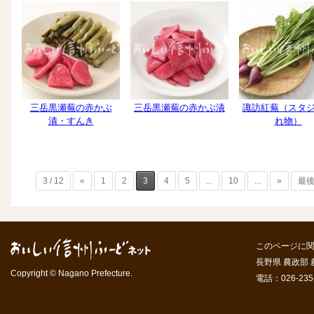
三岳黒瀬蕪の赤かぶ
三岳黒瀬蕪の赤かぶ漬
諏訪紅蕪（スタ
漬・すんき
れ物）
3 / 12
«
1
2
3
4
5
...
10
...
»
最後
このページに
長野県 農政部
Copyright © Nagano Prefecture.
電話：026-235-7