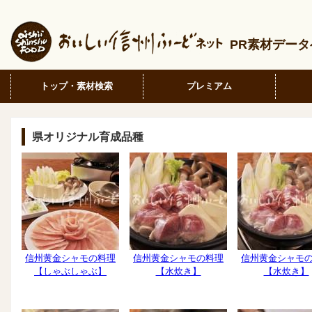
PR素材デー
トップ・素材検索
プレミアム
県オリジナル育成品種
信州黄金シャモの料理
信州黄金シャモの料理
信州黄金シャモ
【しゃぶしゃぶ】
【水炊き】
【水炊き】