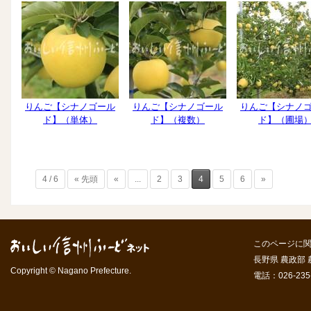
りんご【シナノゴール
りんご【シナノゴール
りんご【シナノ
ド】（単体）
ド】（複数）
ド】（圃場
4 / 6
« 先頭
«
...
2
3
4
5
6
»
このページに
長野県 農政部
Copyright © Nagano Prefecture.
電話：026-235-7