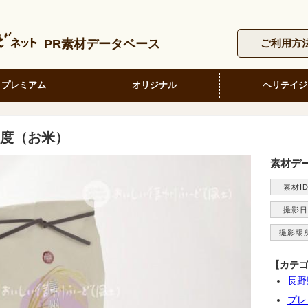
PR素材データベース
ご利用方
プレミアム
オリジナル
ヘリテイジ
度（お米）
素材デ
素材I
撮影日
撮影場
【カテ
長野
プレ