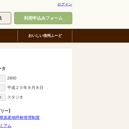
ログイン
法
利用申込みフォーム
おいしい信州ふーど
ータ
2800
D
平成２５年８月８日
スタジオ
所
ゴリー】
県原産地呼称管理制度
ミアム