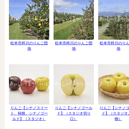
松本市梓川のりんご団
松本市梓川のりんご団
松本市梓川のり
地
地
地
りんご【シナノスイー
りんご【シナノゴール
りんご【シナノ
ト、秋映、シナノゴー
ド】（スタジオ切り
ド】（スタジオ
ルド】（スタジオ）
口）
物）