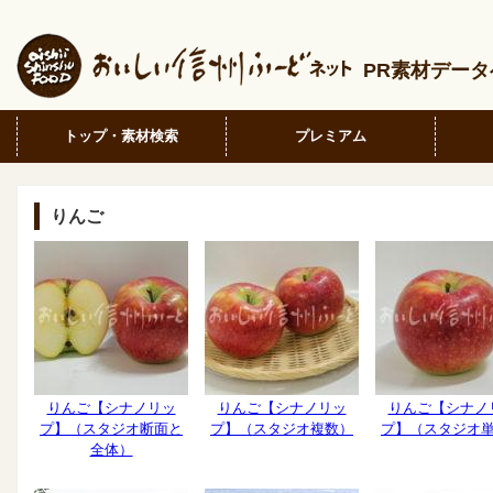
PR素材デー
トップ・素材検索
プレミアム
りんご
りんご【シナノリッ
りんご【シナノリッ
りんご【シナノ
プ】（スタジオ断面と
プ】（スタジオ複数）
プ】（スタジオ
全体）