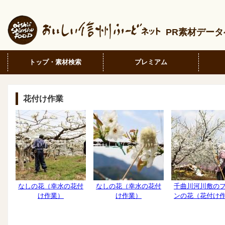
PR素材デー
トップ・素材検索
プレミアム
花付け作業
なしの花（幸水の花付
なしの花（幸水の花付
千曲川河川敷の
け作業）
け作業）
ンの花（花付け