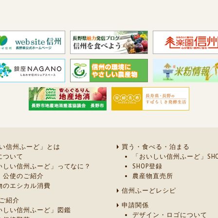
い信州ふーど」とは
買う・食べる・泊まる
について
「おいしい信州ふーど」SHO
いしい信州ふーど」ってなに？
SHOP登録
・公使のご紹介
農産物直売所
物のエシカル消費
信州ふーどレシピ
ご紹介
申請関係
いしい信州ふーど」図鑑
デザイン・ロゴについて