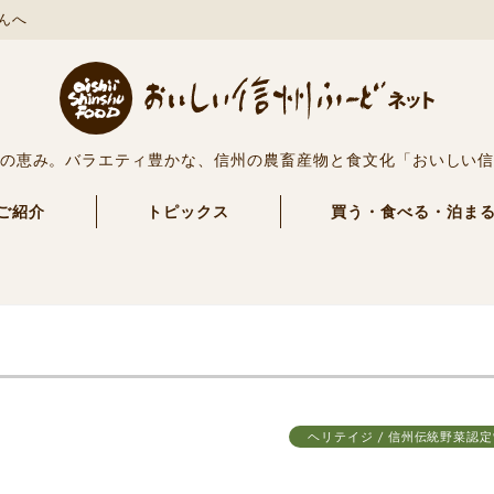
んへ
の恵み。バラエティ豊かな、信州の農畜産物と食文化「おいしい
ご紹介
トピックス
買う・食べる・泊ま
ヘリテイジ / 信州伝統野菜認