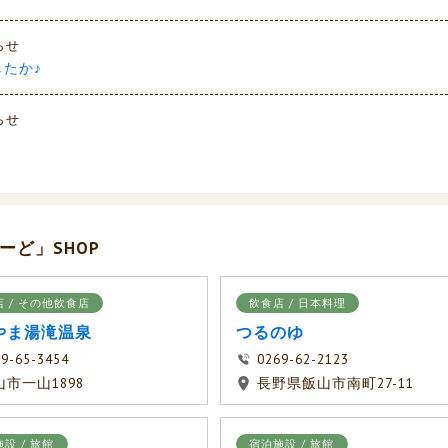
らせ
たか♪
らせ
ど」SHOP
 / その他飲食店
飲食店 / 日本料理
やま湯滝温泉
つるのゆ
9-65-3454
0269-62-2123
山市一山1898
長野県飯山市南町27-11
設 / 旅館
宿泊施設 / 旅館