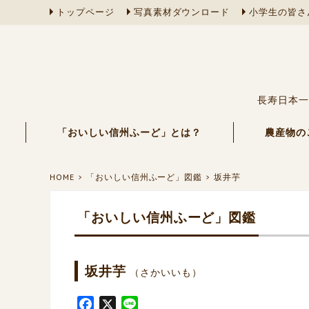
トップページ
写真素材ダウンロード
小学生の皆さ
長寿日本一
「おいしい信州ふーど」とは？
農産物の
HOME
「おいしい信州ふーど」図鑑
坂井芋
「おいしい信州ふーど」図鑑
坂井芋
（さかいいも）
F
X
L