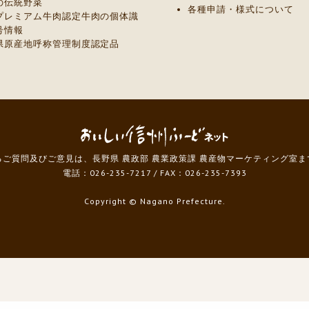
の伝統野菜
各種申請・様式について
プレミアム牛肉認定牛肉の個体識
号情報
県原産地呼称管理制度認定品
ご質問及びご意見は、長野県 農政部 農業政策課 農産物マーケティング室
電話：026-235-7217
/
FAX：026-235-7393
Copyright
© Nagano Prefecture.