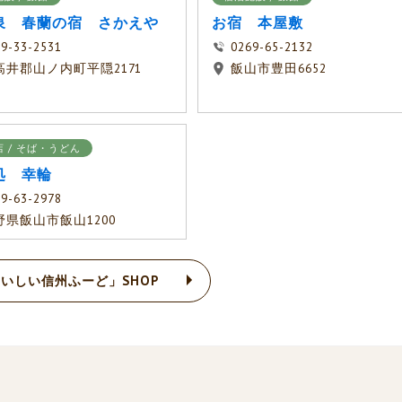
泉 春蘭の宿 さかえや
お宿 本屋敷
9-33-2531
0269-65-2132
高井郡山ノ内町平隠2171
飯山市豊田6652
 / そば・うどん
処 幸輪
9-63-2978
野県飯山市飯山1200
いしい信州ふーど」SHOP