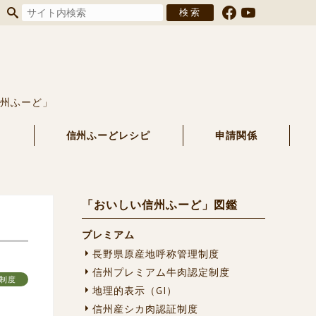
信州ふーど」
る
信州ふーどレシピ
申請関係
「おいしい信州ふーど」図鑑
プレミアム
長野県原産地呼称管理制度
信州プレミアム牛肉認定制度
定制度
地理的表示（GI）
信州産シカ肉認証制度