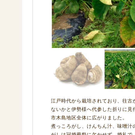
江戸時代から栽培されており、往古
ないかと伊勢様へ代参した折りに見
市木島地区全体に広がりました。
煮っころがし、けんちん汁、味噌汁
がしは冠婚葬祭に欠かせず、婚礼で