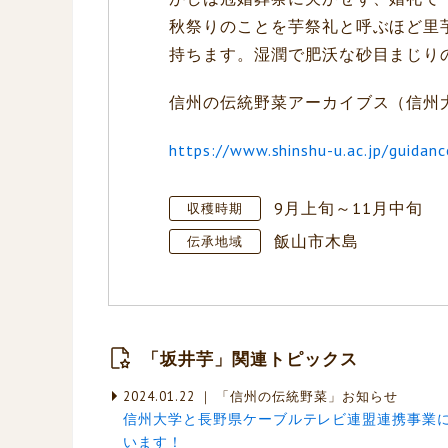
秋祭りのことを芋祭礼と呼ぶほど里
持ちます。湿潤で肥沃な砂目まじり
信州の伝統野菜アーカイブス（信州
https://www.shinshu-u.ac.jp/guida
9月上旬～11月中旬
収穫時期
飯山市木島
伝承地域
「坂井芋」関連トピックス
2024.01.22 ｜ 「信州の伝統野菜」お知らせ
信州大学と長野県ケーブルテレビ連盟連携事業
います！