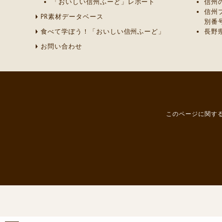
「おいしい信州ふーど」レポート
信州
信州
PR素材データベース
別番
食べて学ぼう！「おいしい信州ふーど」
長野
お問い合わせ
このページに関する