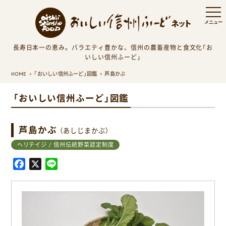
長寿日本一の恵み。バラエティ豊かな、信州の農畜産物と食文化「お
いしい信州ふーど」
HOME
「おいしい信州ふーど」図鑑
芦島かぶ
「おいしい信州ふーど」図鑑
芦島かぶ
（あしじまかぶ）
ヘリテイジ / 信州伝統野菜認定制度
F
X
L
a
i
c
n
e
e
b
o