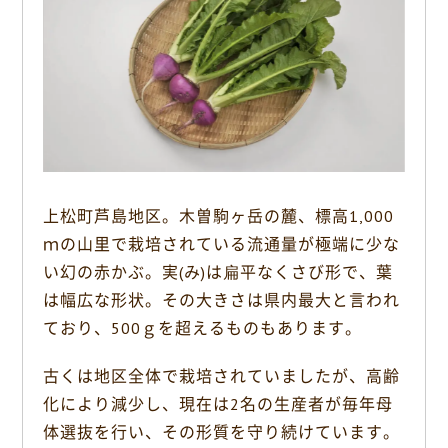
o
k
上松町芦島地区。木曽駒ヶ岳の麓、標高1,000
ｍの山里で栽培されている流通量が極端に少な
い幻の赤かぶ。実(み)は扁平なくさび形で、葉
は幅広な形状。その大きさは県内最大と言われ
ており、500ｇを超えるものもあります。
古くは地区全体で栽培されていましたが、高齢
化により減少し、現在は2名の生産者が毎年母
体選抜を行い、その形質を守り続けています。