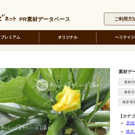
PR素材データベース
ご利用方
プレミアム
オリジナル
ヘリテイジ
素材デ
素材I
撮影日
撮影場
【カテ
北信
佐久