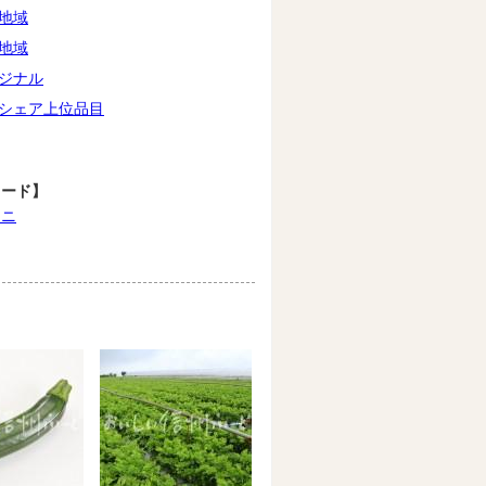
地域
地域
ジナル
シェア上位品目
ワード】
ーニ