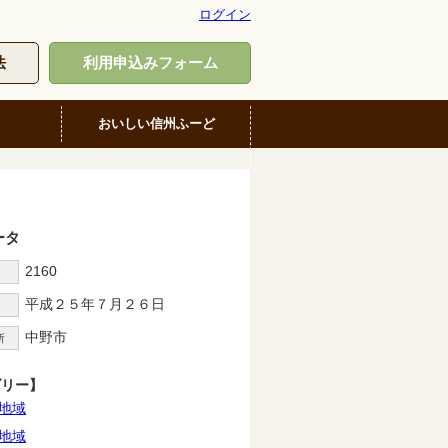
ログイン
法
利用申込みフォーム
おいしい信州ふーど
ータ
2160
D
平成２５年７月２６日
中野市
所
ゴリー】
地域
地域