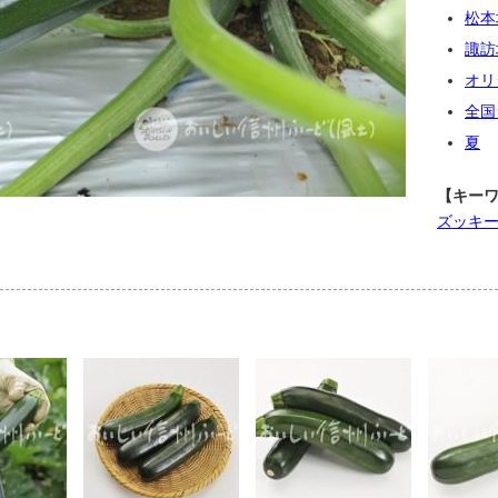
松本
諏訪
オリ
全国
夏
【キー
ズッキ