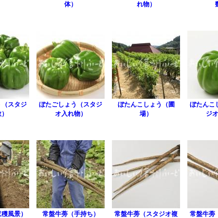
体）
れ物）
う（スタジ
ぼたごしょう（スタジ
ぼたんこしょう（圃
ぼたんこ
数）
オ入れ物）
場）
ジ
収穫風景）
常盤牛蒡（手持ち）
常盤牛蒡（スタジオ複
常盤牛蒡