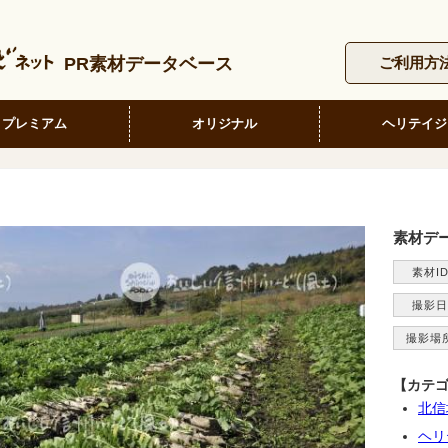
PR素材データベース
ご利用方
プレミアム
オリジナル
ヘリテイジ
素材デ
素材I
撮影日
撮影場
【カテ
北信
ヘリ