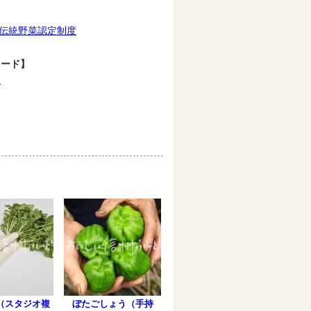
伝統野菜認定制度
ワード】
根
（スタジオ複
ぼたごしょう（手持