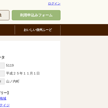
ログイン
法
利用申込みフォーム
おいしい信州ふーど
ータ
5119
D
平成２５年１１月１日
山ノ内町
所
ゴリー】
地域
テイジ