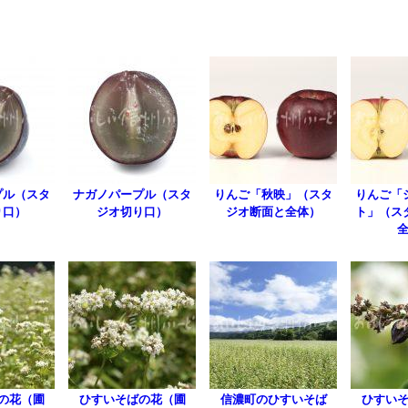
プル（スタ
ナガノパープル（スタ
りんご「秋映」（スタ
りんご「
り口）
ジオ切り口）
ジオ断面と全体）
ト」（ス
の花（圃
ひすいそばの花（圃
信濃町のひすいそば
ひすい