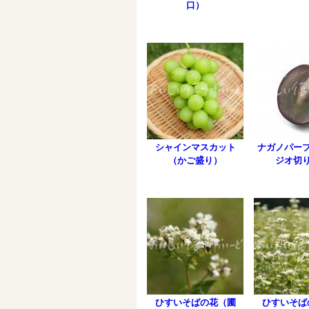
口）
シャインマスカット
ナガノパー
（かご盛り）
ジオ切
ひすいそばの花（圃
ひすいそば