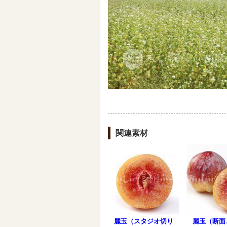
関連素材
麗玉（スタジオ切り
麗玉（断面