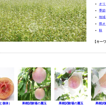
オリ
季節
地域
県オ
秋
【キー
と個体）
果樹試験場の麗玉
果樹試験場の麗玉
果樹試