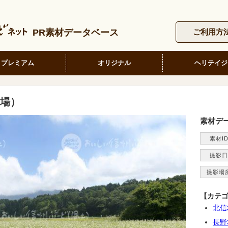
PR素材データベース
ご利用方
プレミアム
オリジナル
ヘリテイジ
場）
素材デ
素材I
撮影日
撮影場
【カテ
北信
長野