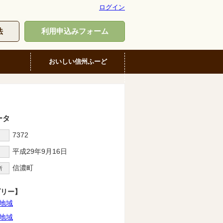
ログイン
法
利用申込みフォーム
おいしい信州ふーど
ータ
7372
D
平成29年9月16日
信濃町
所
ゴリー】
地域
地域