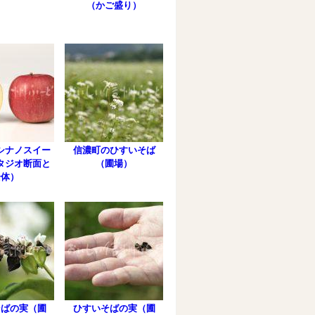
（かご盛り）
シナノスイー
信濃町のひすいそば
タジオ断面と
（圃場）
全体）
そばの実（圃
ひすいそばの実（圃