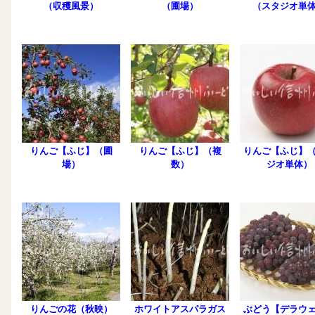
（収穫風景）
（圃場）
（スタジオ単
りんご【ふじ】（圃
りんご【ふじ】（複
りんご【ふじ】
場）
数）
ジオ単体）
りんごの花（秋映）
ホワイトアスパラガス
ぶどう【デラウ