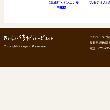
（坂城町・トンエンル
（スタジオ入れ
内複数）
このページに
長野県 農政部
Copyright © Nagano Prefecture.
電話：026-235-7