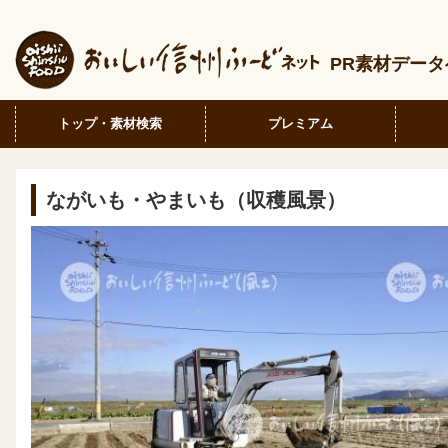
PR素材デー
トップ・素材検索
プレミアム
ながいも・やまいも（収穫風景）