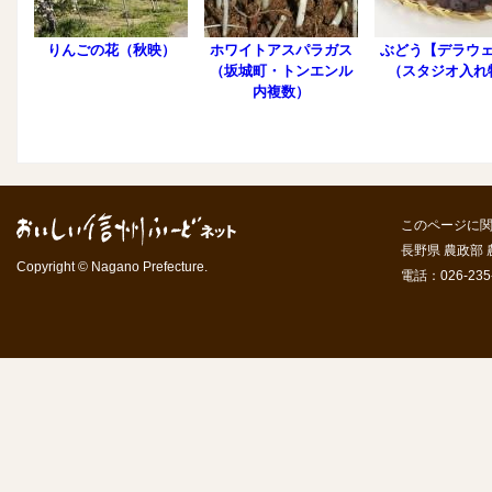
りんごの花（秋映）
ホワイトアスパラガス
ぶどう【デラウ
（坂城町・トンエンル
（スタジオ入れ
内複数）
このページに
長野県 農政部
Copyright © Nagano Prefecture.
電話：026-235-7