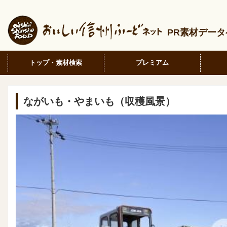
PR素材デー
トップ・素材検索
プレミアム
ながいも・やまいも（収穫風景）