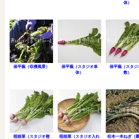
体）
保平蕪（収穫風景）
保平蕪（スタジオ単
保平蕪（スタジ
体）
数）
稲核菜（スタジオ複
稲核菜（スタジオ入れ
松本一本ねぎ（