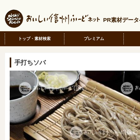
PR素材デー
トップ・素材検索
プレミアム
手打ちソバ