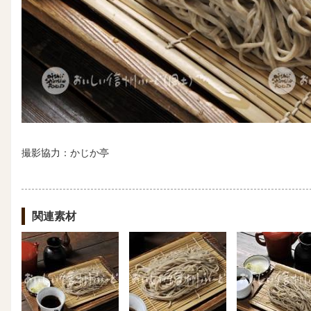
撮影協力：かじか亭
関連素材