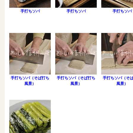
手打ちソバ
手打ちソバ
手打ちソバ
手打ちソバ（そば打ち
手打ちソバ（そば打ち
手打ちソバ（そ
風景）
風景）
風景）