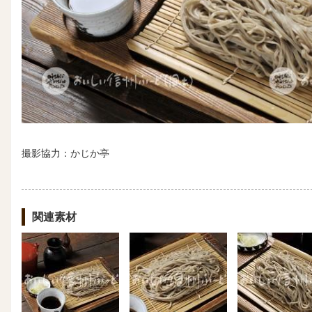
撮影協力：かじか亭
関連素材