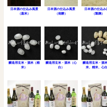
日本酒の仕込み風景
日本酒の仕込み風景
日本酒の仕込み
（蒸米）
（発酵）
（製麹）
醸造用玄米・酒米（精
醸造用玄米・酒米（心
醸造用玄米・酒
米）
白）
米、精米、心