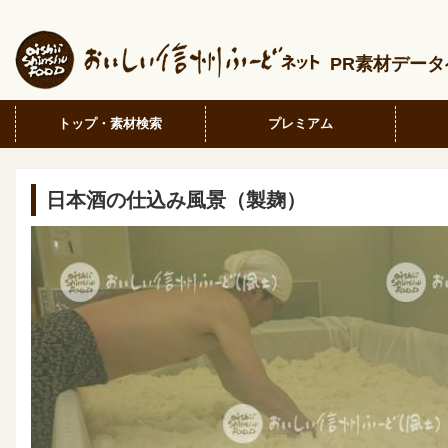
PR素材デー
トップ・素材検索
プレミアム
日本酒の仕込み風景（製麹）