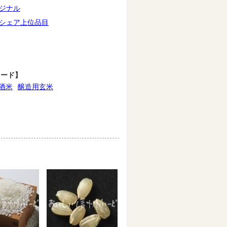
ジナル
シェア上位品目
ワード】
酒米
醸造用玄米