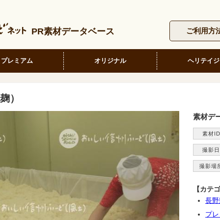
PR素材データベース
ご利用方
プレミアム
オリジナル
ヘリテイジ
麹）
素材デ
素材I
撮影日
撮影場
【カテ
長野
プレ