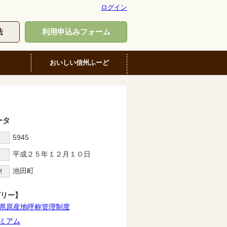
ログイン
法
利用申込みフォーム
おいしい信州ふーど
ータ
5945
D
平成２５年１２月１０日
池田町
所
ゴリー】
県原産地呼称管理制度
ミアム