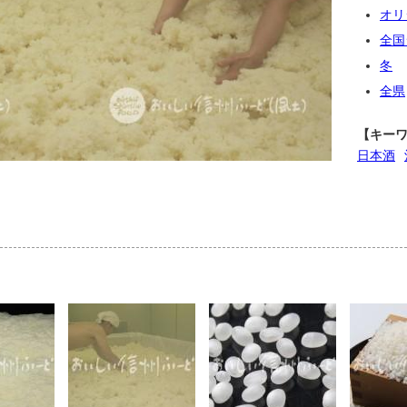
オリ
全国
冬
全県
【キー
日本酒