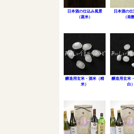
日本酒の仕込み風景
日本酒の仕
（蒸米）
（発
醸造用玄米・酒米（精
醸造用玄米
米）
白