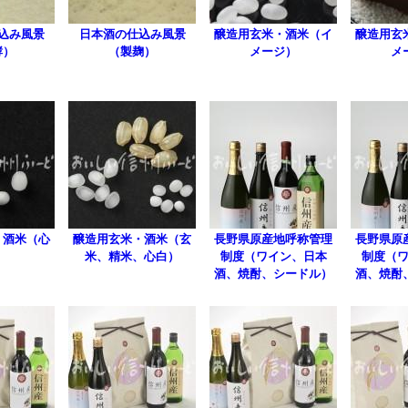
込み風景
日本酒の仕込み風景
醸造用玄米・酒米（イ
醸造用玄
酵）
（製麹）
メージ）
メ
・酒米（心
醸造用玄米・酒米（玄
長野県原産地呼称管理
長野県原
）
米、精米、心白）
制度（ワイン、日本
制度（
酒、焼酎、シードル）
酒、焼酎