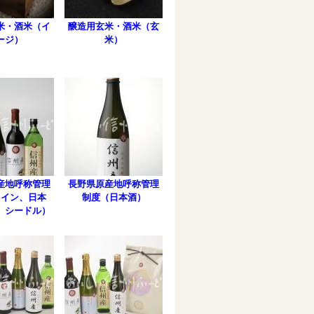
米・酒米（イ
醸造用玄米・酒米（玄
ージ）
米）
産地呼称管理
長野県原産地呼称管理
ワイン、日本
制度（日本酒）
、シードル）