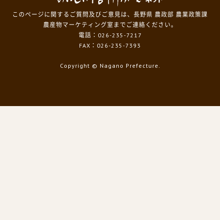
このページに関するご質問及びご意見は、長野県 農政部 農業政策課
農産物マーケティング室までご連絡ください。
電話：026-235-7217
FAX：026-235-7393
Copyright
© Nagano Prefecture.