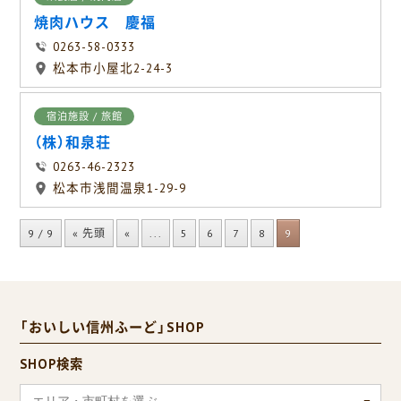
焼肉ハウス 慶福
0263-58-0333
松本市小屋北2-24-3
宿泊施設 / 旅館
（株）和泉荘
0263-46-2323
松本市浅間温泉1-29-9
9 / 9
« 先頭
«
...
5
6
7
8
9
「おいしい信州ふーど」SHOP
SHOP検索