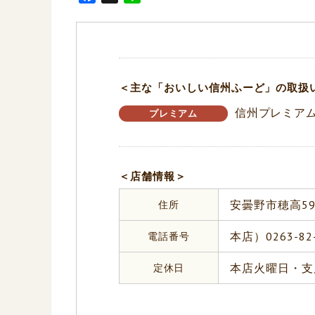
a
i
c
n
e
e
b
o
＜主な「おいしい信州ふーど」の取扱
o
信州プレミア
k
プレミアム
＜店舗情報＞
住所
安曇野市穂高595
電話番号
本店）0263-82
定休日
本店火曜日・支