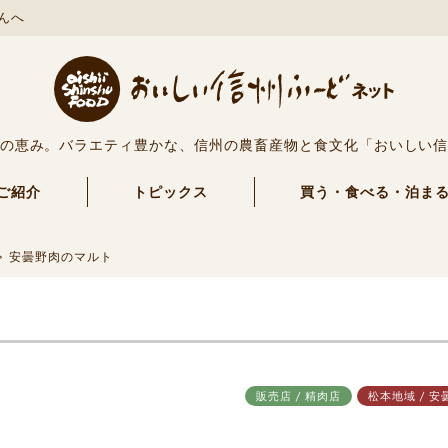
んへ
の恵み。バラエティ豊かな、信州の農畜産物と食文化「おいしい
ご紹介
トピックス
買う・食べる・泊ま
安曇野肉のマルト
販売店 / 精肉店
松本地域 / 安