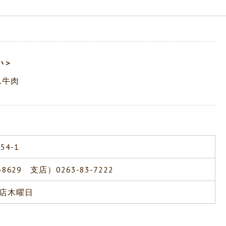
い＞
ム牛肉
4-1
-8629 支店）0263-83-7222
店木曜日