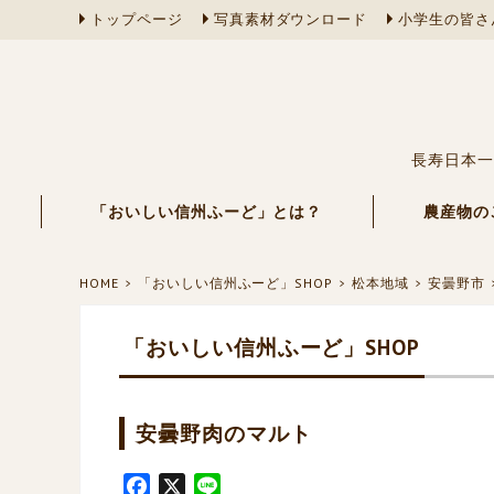
トップページ
写真素材ダウンロード
小学生の皆さ
長寿日本一
「おいしい信州ふーど」とは？
農産物の
HOME
「おいしい信州ふーど」SHOP
松本地域
安曇野市
「おいしい信州ふーど」SHOP
安曇野肉のマルト
F
X
L