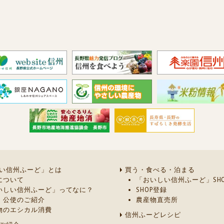
い信州ふーど」とは
買う・食べる・泊まる
について
「おいしい信州ふーど」SHO
いしい信州ふーど」ってなに？
SHOP登録
・公使のご紹介
農産物直売所
物のエシカル消費
信州ふーどレシピ