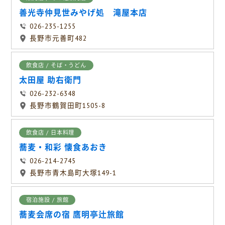
善光寺仲見世みやげ処 滝屋本店
026-235-1255
長野市元善町482
飲食店 / そば・うどん
太田屋 助右衛門
026-232-6348
長野市鶴賀田町1505-8
飲食店 / 日本料理
蕎麦・和彩 懐食あおき
026-214-2745
長野市青木島町大塚149-1
宿泊施設 / 旅館
蕎麦会席の宿 鷹明亭辻旅館