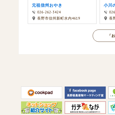
元祖信州おやき
小川
026-262-3424
026
長野市信州新町水内4619
長
「お