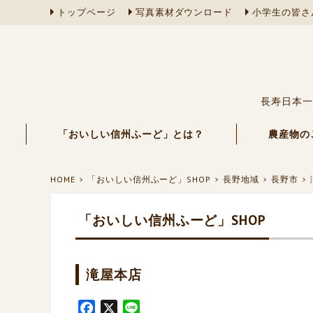
トップページ
写真素材ダウンロード
小学生の皆さ
長寿日本一
「おいしい信州ふーど」とは？
農産物の
HOME
「おいしい信州ふーど」SHOP
長野地域
長野市
「おいしい信州ふーど」SHOP
滝屋本店
F
X
L