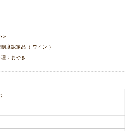
い＞
制度認定品（ ワイン ）
料理：おやき
2