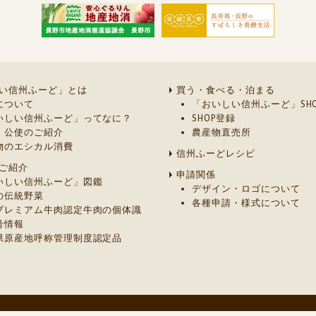
い信州ふーど」とは
買う・食べる・泊まる
について
「おいしい信州ふーど」SHO
いしい信州ふーど」ってなに？
SHOP登録
・公使のご紹介
農産物直売所
物のエシカル消費
信州ふーどレシピ
ご紹介
申請関係
いしい信州ふーど」図鑑
デザイン・ロゴについて
の伝統野菜
各種申請・様式について
プレミアム牛肉認定牛肉の個体識
号情報
県原産地呼称管理制度認定品