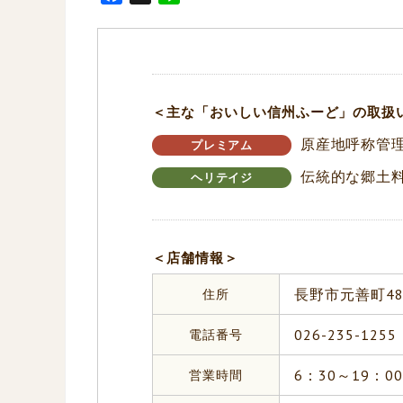
a
i
c
n
e
e
b
o
＜主な「おいしい信州ふーど」の取扱
o
原産地呼称管理
k
プレミアム
伝統的な郷土
ヘリテイジ
＜店舗情報＞
住所
長野市元善町48
電話番号
026-235-1255
営業時間
6：30～19：00