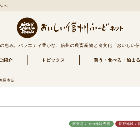
んへ
の恵み。バラエティ豊かな、信州の農畜産物と食文化「おいしい
ご紹介
トピックス
買う・食べる・泊ま
滝屋本店
販売店 / その他販売店
長野地域 / 