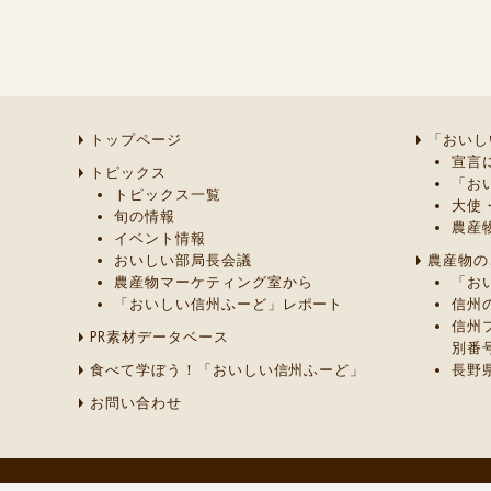
トップページ
「おいし
宣言
トピックス
「お
トピックス一覧
大使
旬の情報
農産
イベント情報
おいしい部局長会議
農産物の
農産物マーケティング室から
「お
「おいしい信州ふーど」レポート
信州
信州
PR素材データベース
別番
食べて学ぼう！「おいしい信州ふーど」
長野
お問い合わせ