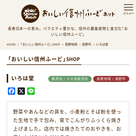
長寿日本一の恵み。バラエティ豊かな、信州の農畜産物と食文化「お
いしい信州ふーど」
HOME
「おいしい信州ふーど」SHOP
長野地域
長野市
いろは堂
「おいしい信州ふーど」SHOP
いろは堂
販売店 / その他販売店
長野地域 / 長野市
F
X
L
a
i
c
n
野菜やあんなどの具を、小麦粉とそば粉を使っ
e
e
た生地で手で包み、窯でこんがりふっくら焼き
b
o
上げました。店内では焼きたてのおやきを、お
o