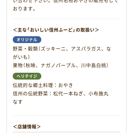
い合わせ下さい。信州名物おやきの販売もして
o
おります。
k
＜主な「おいしい信州ふーど」の取扱い＞
オリジナル
野菜・穀類（ズッキーニ、アスパラガス、な
がいも）
果物（秋映、ナガノパープル、川中島白桃）
ヘリテイジ
伝統的な郷土料理：おやき
信州の伝統野菜：松代一本ねぎ、小布施丸
なす
＜店舗情報＞