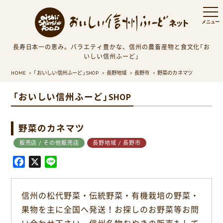
長寿日本一の恵み。バラエティ豊かな、信州の農畜産物と食文化「お
いしい信州ふーど」
HOME
「おいしい信州ふーど」SHOP
長野地域
長野市
野菜のカネマツ
「おいしい信州ふーど」SHOP
野菜のカネマツ
販売店 / その他販売店
長野地域 / 長野市
F
X
L
a
i
c
n
信州の松代野菜・伝統野菜・有機栽培の野菜・
e
e
果物を主に全国へ発送！お探しのお野菜等お問
b
o