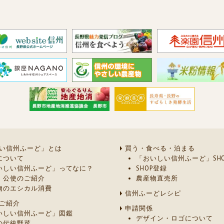
い信州ふーど」とは
買う・食べる・泊まる
について
「おいしい信州ふーど」SHO
いしい信州ふーど」ってなに？
SHOP登録
・公使のご紹介
農産物直売所
物のエシカル消費
信州ふーどレシピ
ご紹介
申請関係
いしい信州ふーど」図鑑
デザイン・ロゴについて
の伝統野菜