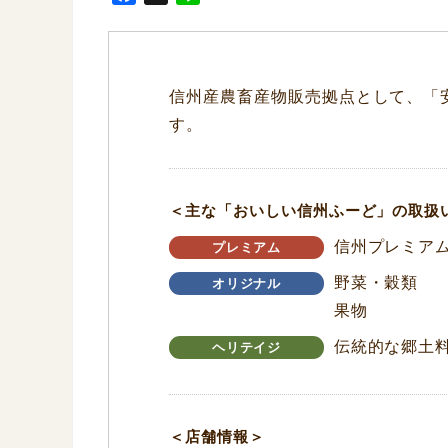
a
i
c
n
e
e
b
信州産農畜産物販売拠点として、「
o
す。
o
k
＜主な「おいしい信州ふーど」の取扱
信州プレミア
プレミアム
野菜・穀類
オリジナル
果物
伝統的な郷土
ヘリテイジ
＜店舗情報＞