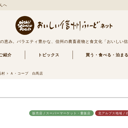
んへ
の恵み。バラエティ豊かな、信州の農畜産物と食文化「おいしい
ご紹介
トピックス
買う・食べる・泊ま
馬村
Ａ・コープ 白馬店
販売店 / スーパーマーケット・量販店
北アルプス地域 / 