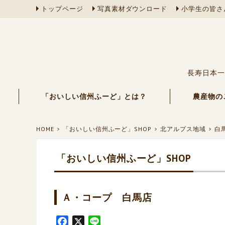
トップページ
写真素材ダウンロード
小学生の皆さ
長寿日本一
「おいしい信州ふーど」とは？
農産物の
HOME
「おいしい信州ふーど」SHOP
北アルプス地域
白
「おいしい信州ふーど」SHOP
Ａ・コープ 白馬店
F
X
L