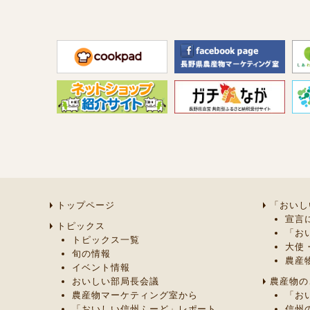
トップページ
「おいし
宣言
トピックス
「お
トピックス一覧
大使
旬の情報
農産
イベント情報
おいしい部局長会議
農産物の
農産物マーケティング室から
「お
「おいしい信州ふーど」レポート
信州