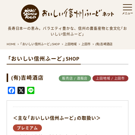
長寿日本一の恵み。バラエティ豊かな、信州の農畜産物と食文化「お
いしい信州ふーど」
HOME
「おいしい信州ふーど」SHOP
上田地域
上田市
(有)吉崎酒店
「おいしい信州ふーど」SHOP
(有)吉崎酒店
販売店 / 酒販店
上田地域 / 上田市
F
X
L
a
i
c
n
e
e
＜主な「おいしい信州ふーど」の取扱い＞
b
o
プレミアム
o