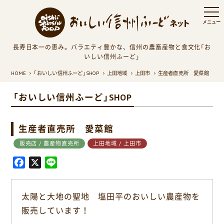
長寿日本一の恵み。バラエティ豊かな、信州の農畜産物と食文化「お
いしい信州ふーど」
HOME
「おいしい信州ふーど」SHOP
上田地域
上田市
生産者直売所 愛菜館
「おいしい信州ふーど」SHOP
生産者直売所 愛菜館
販売店 / 農産物直売所
上田地域 / 上田市
F
X
L
a
i
c
n
太陽と大地の聖地 塩田平のおいしい農産物を
e
e
販売しています！
b
o