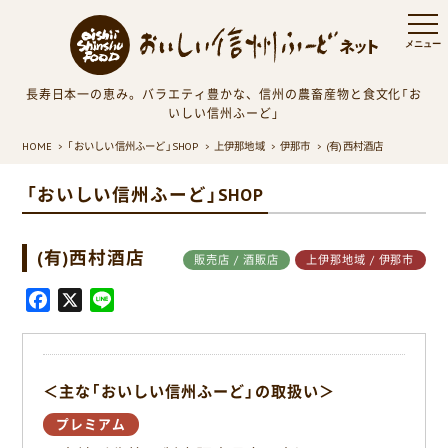
長寿日本一の恵み。バラエティ豊かな、信州の農畜産物と食文化「お
いしい信州ふーど」
HOME
「おいしい信州ふーど」SHOP
上伊那地域
伊那市
(有)西村酒店
「おいしい信州ふーど」SHOP
(有)西村酒店
販売店 / 酒販店
上伊那地域 / 伊那市
F
X
L
a
i
c
n
e
e
＜主な「おいしい信州ふーど」の取扱い＞
b
o
プレミアム
o