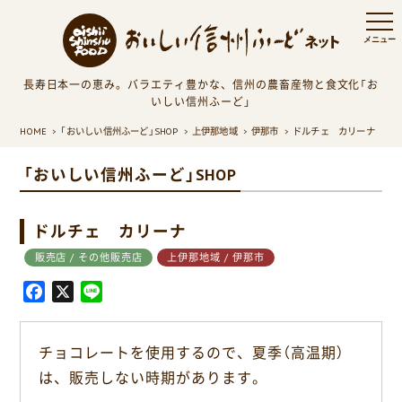
長寿日本一の恵み。バラエティ豊かな、信州の農畜産物と食文化「お
いしい信州ふーど」
HOME
「おいしい信州ふーど」SHOP
上伊那地域
伊那市
ドルチェ カリーナ
「おいしい信州ふーど」SHOP
ドルチェ カリーナ
販売店 / その他販売店
上伊那地域 / 伊那市
F
X
L
a
i
c
n
チョコレートを使用するので、夏季（高温期）
e
e
は、販売しない時期があります。
b
o